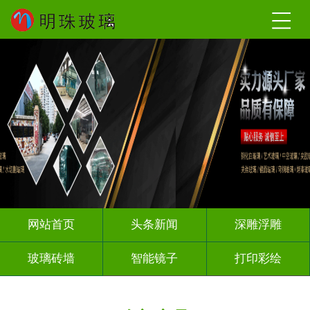
网站首页
头条新闻
深雕浮雕
玻璃砖墙
智能镜子
打印彩绘
屏风背景墙
山水画玻璃
千层深渊镜