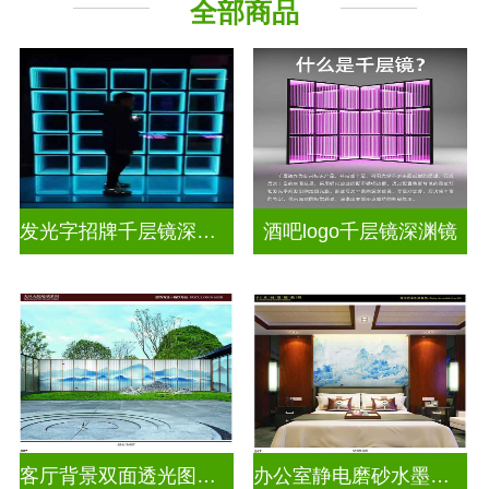
全部商品
其它玻璃
发光字招牌千层镜深渊镜
酒吧logo千层镜深渊镜
客厅背景双面透光图案水墨画玻璃
办公室静电磨砂水墨山水画玻璃