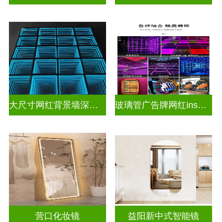
大尺寸网红背景墙深渊镜
玻璃管广告牌网红ins灯带造型装饰千层镜深渊镜
营口化妆镜
益阳新中式智能镜