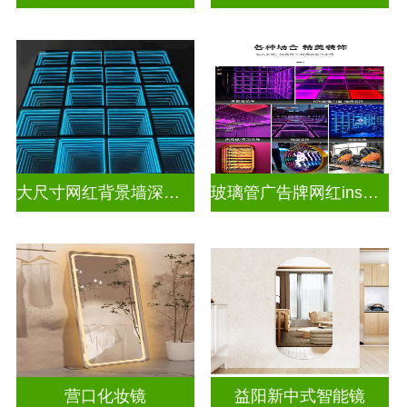
大尺寸网红背景墙深渊镜
玻璃管广告牌网红ins灯带造型装饰千层镜深渊镜
营口化妆镜
益阳新中式智能镜