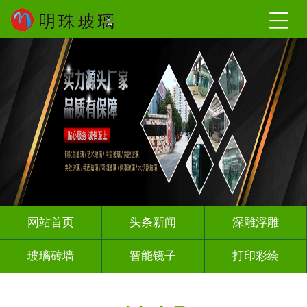
网站首页
头条新闻
深雕浮雕
玻璃砖墙
智能镜子
打印彩绘
屏风背景墙
山水画玻璃
千层深渊镜