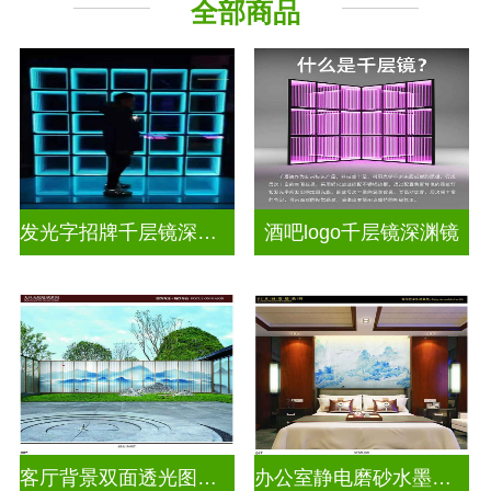
全部商品
其它玻璃
发光字招牌千层镜深渊镜
酒吧logo千层镜深渊镜
客厅背景双面透光图案水墨画玻璃
办公室静电磨砂水墨山水画玻璃