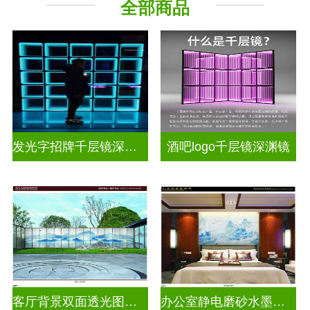
全部商品
其它玻璃
发光字招牌千层镜深渊镜
酒吧logo千层镜深渊镜
客厅背景双面透光图案水墨画玻璃
办公室静电磨砂水墨山水画玻璃