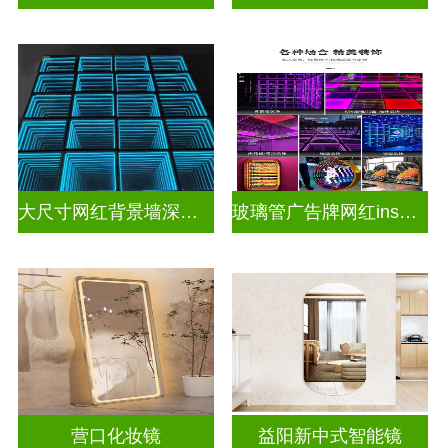
大尺寸网红背景墙深渊镜
玻璃管广告牌网红ins灯带造型装饰千层镜深渊镜
营口化妆镜
益阳新中式智能镜