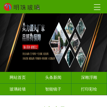
网站首页
头条新闻
深雕浮雕
玻璃砖墙
智能镜子
打印彩绘
屏风背景墙
山水画玻璃
千层深渊镜