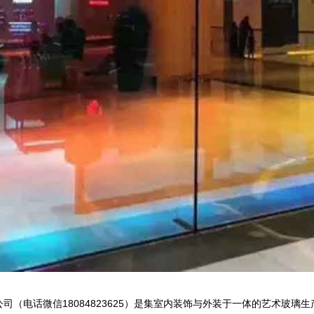
司（电话微信18084823625）是集室内装饰与外装于一体的艺术玻