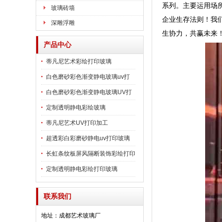
系列。主要运用场所
玻璃砖墙
企业生存法则！我
深雕浮雕
生协力，共赢未来
产品中心
蒂凡尼艺术彩绘打印玻璃
白色磨砂彩色渐变静电玻璃uv打
印玻璃
白色磨砂彩色渐变静电玻璃UV打
印加工
定制透明静电彩绘玻璃
蒂凡尼艺术UV打印加工
超透彩白彩磨砂静电uv打印玻璃
长虹条纹板屏风隔断装饰彩绘打印
玻璃
定制透明静电彩绘打印玻璃
联系我们
地址：成都艺术玻璃厂