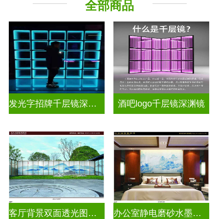
全部商品
其它玻璃
发光字招牌千层镜深渊镜
酒吧logo千层镜深渊镜
客厅背景双面透光图案水墨画玻璃
办公室静电磨砂水墨山水画玻璃