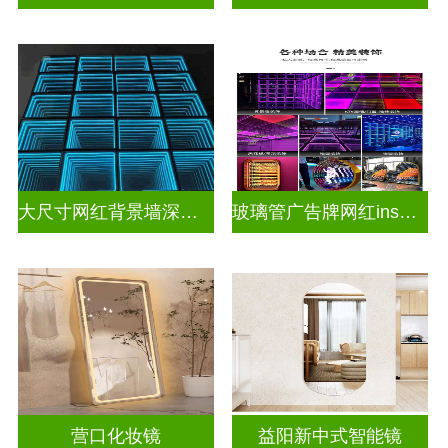
大尺寸网红背景墙深渊镜
玻璃管广告牌网红ins灯带造型装饰千层镜深渊镜
营口化妆镜
益阳新中式智能镜