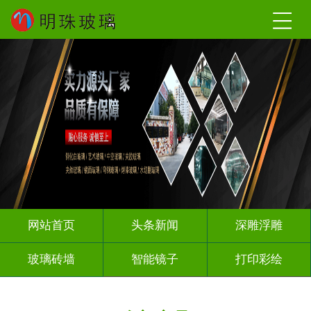
网站首页
头条新闻
深雕浮雕
玻璃砖墙
智能镜子
打印彩绘
屏风背景墙
山水画玻璃
千层深渊镜