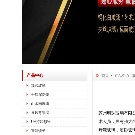
产品中心
首页
> -
产品中心
-
其它玻璃
千层深渊镜
山水画玻璃
屏风背景墙
苏州明珠玻璃有限公
术人员，具有强大
UV打印彩绘
烤漆玻璃，喷砂玻
智能镜子