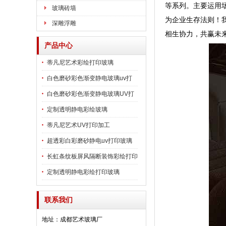
等系列。主要运用场
玻璃砖墙
为企业生存法则！
深雕浮雕
相生协力，共赢未
产品中心
蒂凡尼艺术彩绘打印玻璃
白色磨砂彩色渐变静电玻璃uv打
印玻璃
白色磨砂彩色渐变静电玻璃UV打
印加工
定制透明静电彩绘玻璃
蒂凡尼艺术UV打印加工
超透彩白彩磨砂静电uv打印玻璃
长虹条纹板屏风隔断装饰彩绘打印
玻璃
定制透明静电彩绘打印玻璃
联系我们
地址：成都艺术玻璃厂