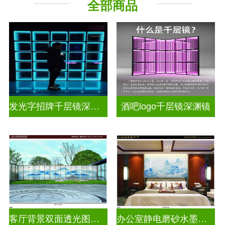
全部商品
其它玻璃
发光字招牌千层镜深渊镜
酒吧logo千层镜深渊镜
客厅背景双面透光图案水墨画玻璃
办公室静电磨砂水墨山水画玻璃