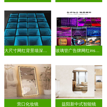
大尺寸网红背景墙深渊镜
玻璃管广告牌网红ins灯带造型装饰千层镜深渊镜
营口化妆镜
益阳新中式智能镜