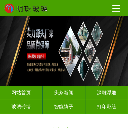
网站首页
头条新闻
深雕浮雕
玻璃砖墙
智能镜子
打印彩绘
屏风背景墙
山水画玻璃
千层深渊镜