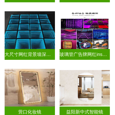
大尺寸网红背景墙深渊镜
玻璃管广告牌网红ins灯带造型装饰千层镜深渊镜
营口化妆镜
益阳新中式智能镜