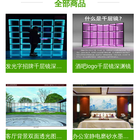
全部商品
其它玻璃
发光字招牌千层镜深渊镜
酒吧logo千层镜深渊镜
客厅背景双面透光图案水墨画玻璃
办公室静电磨砂水墨山水画玻璃