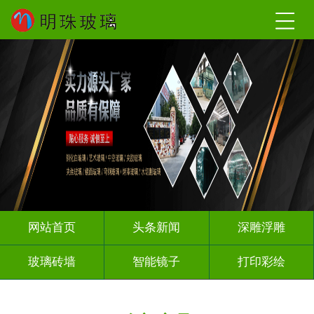
网站首页
头条新闻
深雕浮雕
玻璃砖墙
智能镜子
打印彩绘
屏风背景墙
山水画玻璃
千层深渊镜