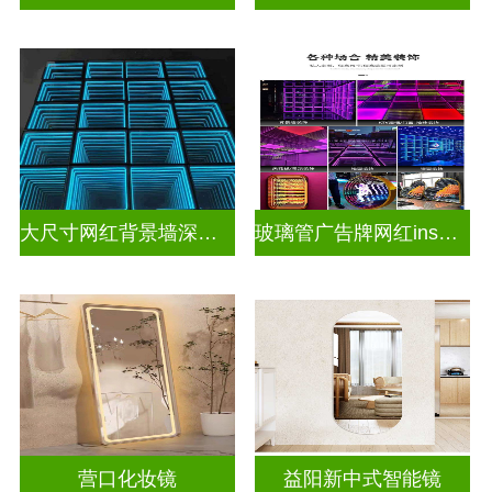
大尺寸网红背景墙深渊镜
玻璃管广告牌网红ins灯带造型装饰千层镜深渊镜
营口化妆镜
益阳新中式智能镜