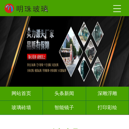
网站首页
头条新闻
深雕浮雕
玻璃砖墙
智能镜子
打印彩绘
屏风背景墙
山水画玻璃
千层深渊镜