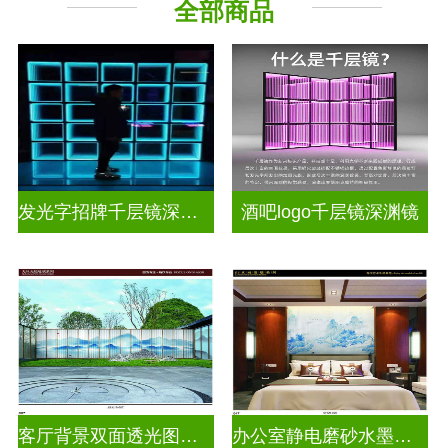
全部商品
其它玻璃
发光字招牌千层镜深渊镜
酒吧logo千层镜深渊镜
客厅背景双面透光图案水墨画玻璃
办公室静电磨砂水墨山水画玻璃