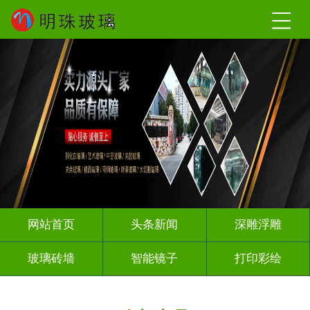
网站首页
头条新闻
深雕浮雕
玻璃砖墙
智能镜子
打印彩绘
屏风背景墙
山水画玻璃
千层深渊镜