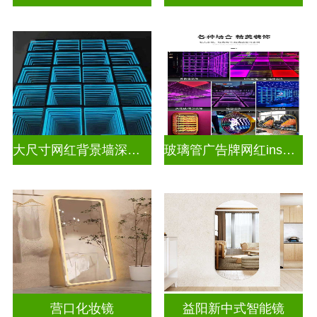
大尺寸网红背景墙深渊镜
玻璃管广告牌网红ins灯带造型装饰千层镜深渊镜
营口化妆镜
益阳新中式智能镜