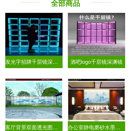
全部商品
其它玻璃
发光字招牌千层镜深渊镜
酒吧logo千层镜深渊镜
客厅背景双面透光图案水墨画玻璃
办公室静电磨砂水墨山水画玻璃