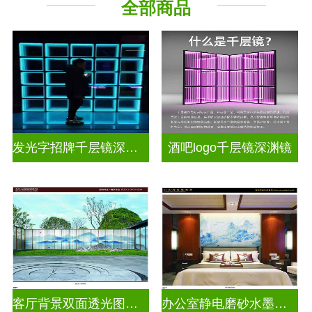
全部商品
其它玻璃
发光字招牌千层镜深渊镜
酒吧logo千层镜深渊镜
客厅背景双面透光图案水墨画玻璃
办公室静电磨砂水墨山水画玻璃