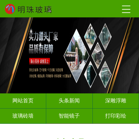
网站首页
头条新闻
深雕浮雕
玻璃砖墙
智能镜子
打印彩绘
屏风背景墙
山水画玻璃
千层深渊镜