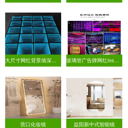
大尺寸网红背景墙深渊镜
玻璃管广告牌网红ins灯带造型装饰千层镜深渊镜
营口化妆镜
益阳新中式智能镜