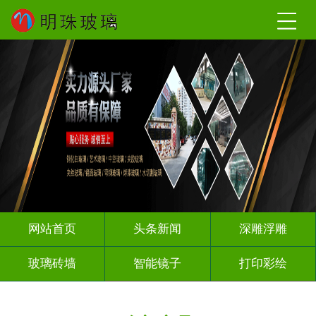
网站首页
头条新闻
深雕浮雕
玻璃砖墙
智能镜子
打印彩绘
屏风背景墙
山水画玻璃
千层深渊镜