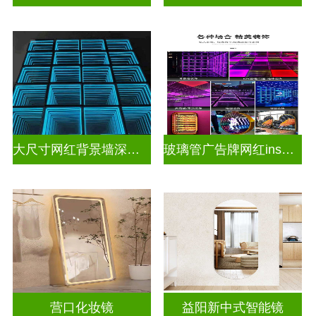
大尺寸网红背景墙深渊镜
玻璃管广告牌网红ins灯带造型装饰千层镜深渊镜
营口化妆镜
益阳新中式智能镜