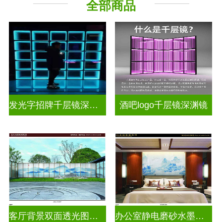
全部商品
其它玻璃
发光字招牌千层镜深渊镜
酒吧logo千层镜深渊镜
客厅背景双面透光图案水墨画玻璃
办公室静电磨砂水墨山水画玻璃