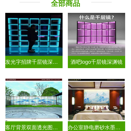
全部商品
其它玻璃
发光字招牌千层镜深渊镜
酒吧logo千层镜深渊镜
客厅背景双面透光图案水墨画玻璃
办公室静电磨砂水墨山水画玻璃