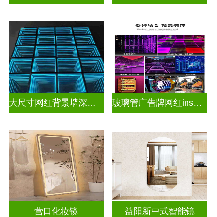
大尺寸网红背景墙深渊镜
玻璃管广告牌网红ins灯带造型装饰千层镜深渊镜
营口化妆镜
益阳新中式智能镜