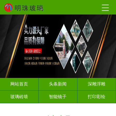
网站首页
头条新闻
深雕浮雕
玻璃砖墙
智能镜子
打印彩绘
屏风背景墙
山水画玻璃
千层深渊镜