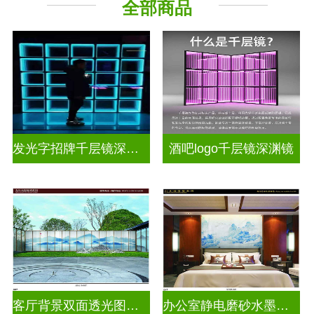
全部商品
其它玻璃
发光字招牌千层镜深渊镜
酒吧logo千层镜深渊镜
客厅背景双面透光图案水墨画玻璃
办公室静电磨砂水墨山水画玻璃