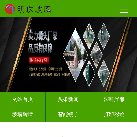
网站首页
头条新闻
深雕浮雕
玻璃砖墙
智能镜子
打印彩绘
屏风背景墙
山水画玻璃
千层深渊镜