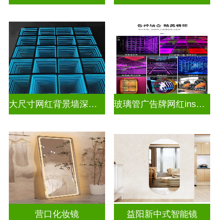
大尺寸网红背景墙深渊镜
玻璃管广告牌网红ins灯带造型装饰千层镜深渊镜
营口化妆镜
益阳新中式智能镜